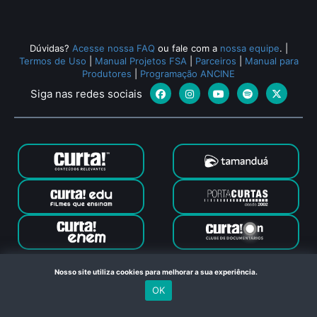
Dúvidas?
Acesse nossa FAQ
ou fale com a
nossa equipe
.
|
Termos de Uso
|
Manual Projetos FSA
|
Parceiros
|
Manual para
Produtores
|
Programação ANCINE
Siga nas redes sociais
Canal Curta © 2024. Todos os direitos reservados. Feito com
Nosso site utiliza cookies para melhorar a sua experiência.
no Rio de Janeiro
OK