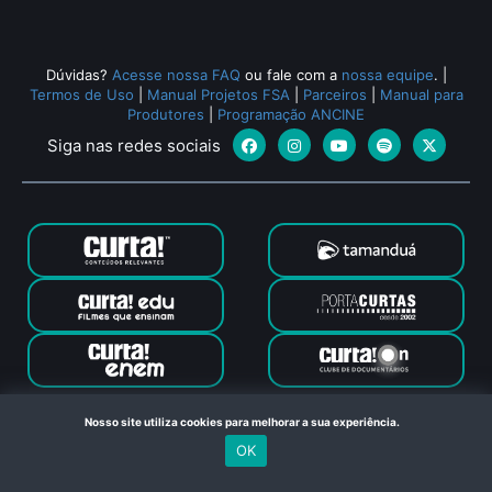
Dúvidas?
Acesse nossa FAQ
ou fale com a
nossa equipe
.
|
Termos de Uso
|
Manual Projetos FSA
|
Parceiros
|
Manual para
Produtores
|
Programação ANCINE
Siga nas redes sociais
Canal Curta © 2024. Todos os direitos reservados. Feito com
Nosso site utiliza cookies para melhorar a sua experiência.
no Rio de Janeiro
OK