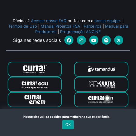
Dúvidas?
Acesse nossa FAQ
ou fale com a
nossa equipe
.
|
Termos de Uso
|
Manual Projetos FSA
|
Parceiros
|
Manual para
Produtores
|
Programação ANCINE
Siga nas redes sociais
Canal Curta © 2024. Todos os direitos reservados. Feito com
Nosso site utiliza cookies para melhorar a sua experiência.
no Rio de Janeiro
OK