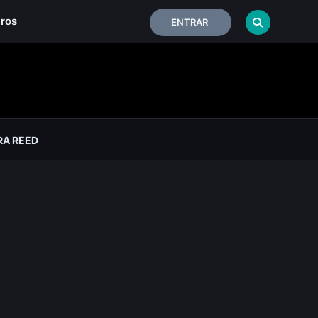
iros
ENTRAR
RA REED