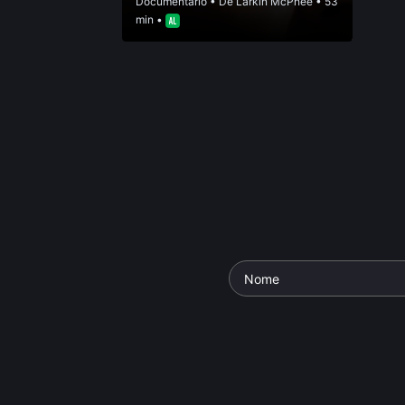
Documentário
• De
Larkin McPhee
• 53
min •