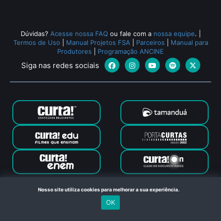
Dúvidas?
Acesse nossa FAQ
ou fale com a
nossa equipe
.
|
Termos de Uso
|
Manual Projetos FSA
|
Parceiros
|
Manual para
Produtores
|
Programação ANCINE
Siga nas redes sociais
Canal Curta © 2024. Todos os direitos reservados. Feito com
Nosso site utiliza cookies para melhorar a sua experiência.
no Rio de Janeiro
OK