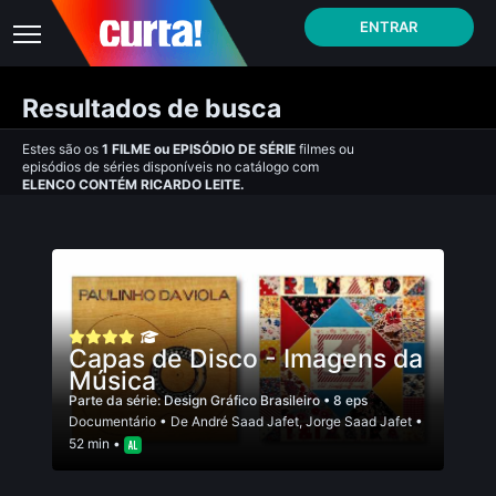
ENTRAR
Resultados de busca
Estes são os
1
FILME
ou
EPISÓDIO DE SÉRIE
filmes ou
episódios de séries disponíveis no catálogo com
ELENCO CONTÉM RICARDO LEITE.
Capas de Disco - Imagens da
Música
Parte da série:
Design Gráfico Brasileiro
• 8 eps
Documentário
• De
André Saad Jafet
,
Jorge Saad Jafet
•
52 min •