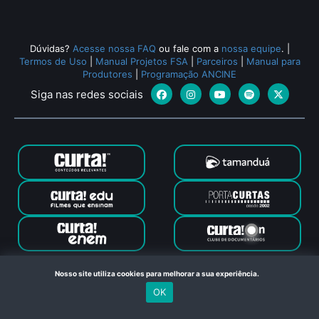
Dúvidas?
Acesse nossa FAQ
ou fale com a
nossa equipe
.
|
Termos de Uso
|
Manual Projetos FSA
|
Parceiros
|
Manual para
Produtores
|
Programação ANCINE
Siga nas redes sociais
Canal Curta © 2024. Todos os direitos reservados. Feito com
Nosso site utiliza cookies para melhorar a sua experiência.
no Rio de Janeiro
OK