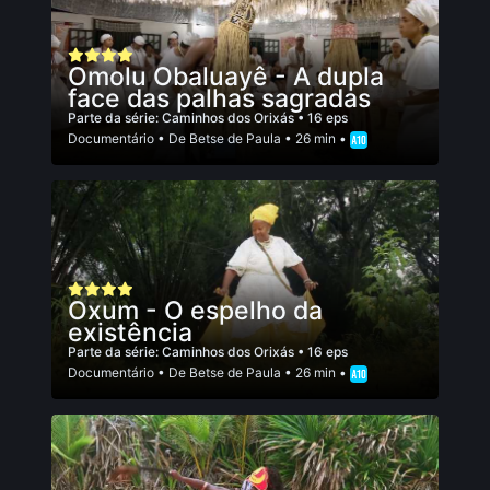
Omolu Obaluayê - A dupla
face das palhas sagradas
Parte da série:
Caminhos dos Orixás
• 16 eps
Documentário
• De
Betse de Paula
• 26 min •
Oxum - O espelho da
existência
Parte da série:
Caminhos dos Orixás
• 16 eps
Documentário
• De
Betse de Paula
• 26 min •