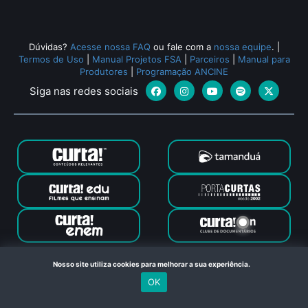
Dúvidas?
Acesse nossa FAQ
ou fale com a
nossa equipe
.
|
Termos de Uso
|
Manual Projetos FSA
|
Parceiros
|
Manual para
Produtores
|
Programação ANCINE
Siga nas redes sociais
Canal Curta © 2024. Todos os direitos reservados. Feito com
Nosso site utiliza cookies para melhorar a sua experiência.
no Rio de Janeiro
OK