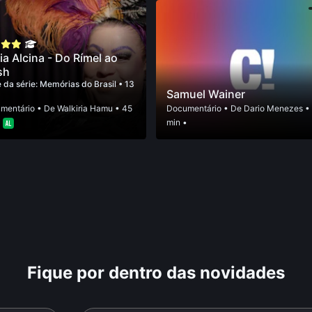
ia Alcina - Do Rímel ao
sh
 da série:
Memórias do Brasil
• 13
Samuel Wainer
mentário
• De
Walkiria Hamu
• 45
Documentário
• De
Dario Menezes
•
•
min •
Fique por dentro das novidades