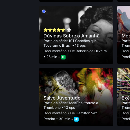
Dúvidas Sobre o Amanhã
Moc
Parte da série:
101 Canções que
Parte
Tocaram o Brasil
• 13 eps
Tro
Documentário
• De
Roberto de Oliveira
Docu
• 26 min •
Perei
Salve Juventude
Exé
Parte da série:
Asdrúbal trouxe o
Parte
Trombone
• 13 eps
Tro
Documentário
• De
Hamilton Vaz
Docu
Pereira
• 30 min •
Perei