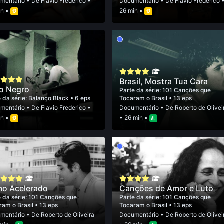
mentário
• De
Flavio Frederico
•
Documentário
• De
Flavio Frederico
in •
26 min •
Brasil, Mostra Tua Cara
o Negro
Parte da série:
101 Canções que
 da série:
Balanço Black
• 6 eps
Tocaram o Brasil
• 13 eps
mentário
• De
Flavio Frederico
•
Documentário
• De
Roberto de Olivei
in •
• 26 min •
mo Acelerado
Canções de Amor e Luto
 da série:
101 Canções que
Parte da série:
101 Canções que
ram o Brasil
• 13 eps
Tocaram o Brasil
• 13 eps
mentário
• De
Roberto de Oliveira
Documentário
• De
Roberto de Olivei