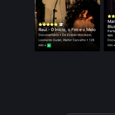
Mar
Blu
Raul - O Início, o Fim e o Meio
Parte
Documentário
• De
Evaldo Mocarzel
,
eps
Leonardo Gudel
,
Walter Carvalho
• 128
Docu
min •
min 