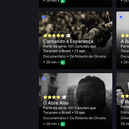
• 26 min •
• 26
Cantando a Esperança
A B
Parte da série:
101 Canções que
Parte
Tocaram o Brasil
• 13 eps
Toca
Documentário
• De
Roberto de Oliveira
Docu
• 26 min •
• 26
B R
Ó Abre Alas
Parte
Parte da série:
101 Canções que
Docu
Tocaram o Brasil
• 13 eps
Documentário
• De
Roberto de Oliveira
Cine
• 26 min •
26 m