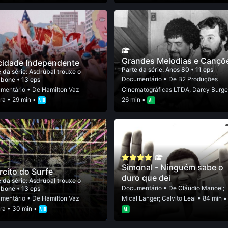
Grandes Melodias e Cançõ
idade Independente
Parte da série:
Anos 80
• 11 eps
 da série:
Asdrúbal trouxe o
Documentário
• De
B2 Produções
mbone
• 13 eps
mentário
• De
Hamilton Vaz
Cinematográficas LTDA
,
Darcy Burge
ra
• 29 min •
26 min •
Simonal - Ninguém sabe o
rcito do Surfe
duro que dei
 da série:
Asdrúbal trouxe o
Documentário
• De
Cláudio Manoel;
mbone
• 13 eps
mentário
• De
Hamilton Vaz
Mical Langer; Calvito Leal
• 84 min •
ra
• 30 min •