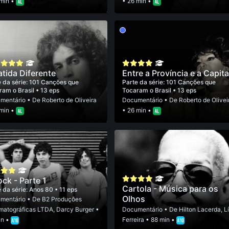
 min •
• 26 min •
atida Diferente
Entre a Província e a Capita
 da série:
101 Canções que
Parte da série:
101 Canções que
ram o Brasil
• 13 eps
Tocaram o Brasil
• 13 eps
mentário
• De
Roberto de Oliveira
Documentário
• De
Roberto de Olivei
 min •
• 26 min •
ock - Parte 1
Cartola - Música para os
 da série:
Anos 80
• 11 eps
Olhos
mentário
• De
B2 Produções
matográficas LTDA
,
Darcy Burger
•
Documentário
• De
Hilton Lacerda
,
L
in •
Ferreira
• 88 min •