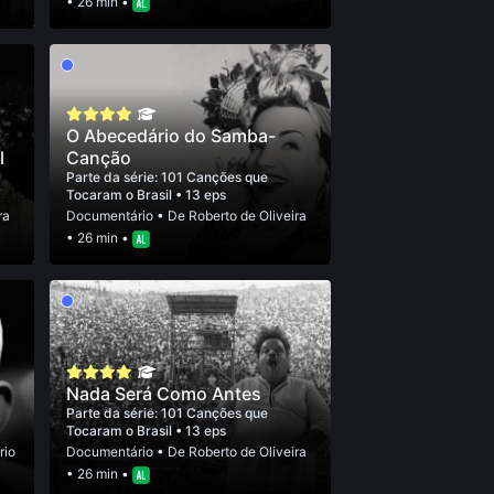
• 26 min •
O Abecedário do Samba-
l
Canção
Parte da série:
101 Canções que
Tocaram o Brasil
• 13 eps
ra
Documentário
• De
Roberto de Oliveira
• 26 min •
Nada Será Como Antes
Parte da série:
101 Canções que
Tocaram o Brasil
• 13 eps
írio
Documentário
• De
Roberto de Oliveira
• 26 min •