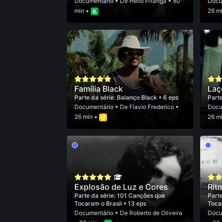
Documentário
• De
Helio Pitanga
• 80
Docu
min •
26 m
Família Black
Laç
Parte da série:
Balanço Black
• 6 eps
Parte
Documentário
• De
Flavio Frederico
•
Docu
26 min •
26 m
Explosão de Luz e Cores
Rit
Parte da série:
101 Canções que
Parte
Tocaram o Brasil
• 13 eps
Toca
Documentário
• De
Roberto de Oliveira
Docu