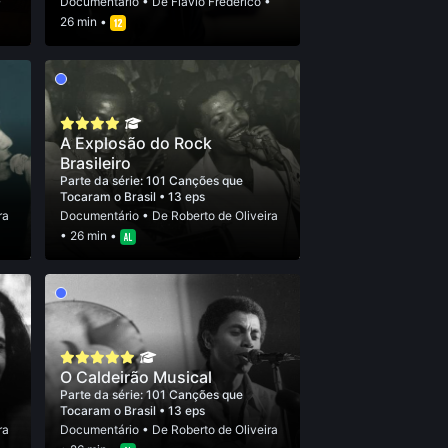
•
Documentário
• De
Flavio Frederico
•
26 min •
A Explosão do Rock
Brasileiro
Parte da série:
101 Canções que
Tocaram o Brasil
• 13 eps
ra
Documentário
• De
Roberto de Oliveira
• 26 min •
O Caldeirão Musical
Parte da série:
101 Canções que
Tocaram o Brasil
• 13 eps
ra
Documentário
• De
Roberto de Oliveira