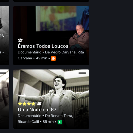
es
Éramos Todos Loucos
r
•
Documentário
• De
Pedro Carvana
,
Rita
Carvana
• 49 min •
Uma Noite em 67
Documentário
• De
Renato Terra
,
Ricardo Calil
• 85 min •