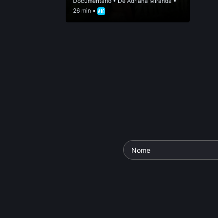
Documentário
• De
Adriana Miranda
•
26 min •