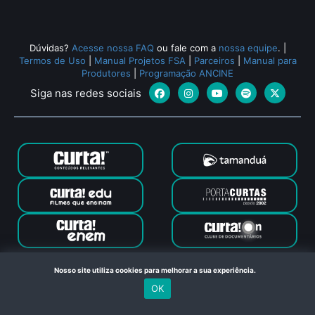
Dúvidas?
Acesse nossa FAQ
ou fale com a
nossa equipe
.
|
Termos de Uso
|
Manual Projetos FSA
|
Parceiros
|
Manual para
Produtores
|
Programação ANCINE
Siga nas redes sociais
Canal Curta © 2024. Todos os direitos reservados. Feito com
Nosso site utiliza cookies para melhorar a sua experiência.
no Rio de Janeiro
OK