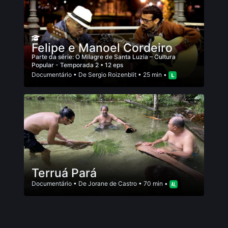
Felipe e Manoel Cordeiro
Parte da série:
O Milagre de Santa Luzia – Cultura
Popular - Temporada 2
• 12 eps
Documentário
• De
Sergio Roizenblit
• 25 min •
Terruá Pará
Documentário
• De
Jorane de Castro
• 70 min •