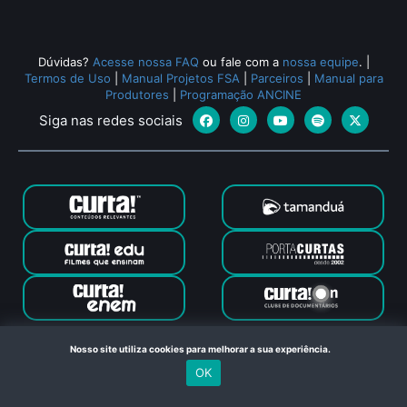
Dúvidas?
Acesse nossa FAQ
ou fale com a
nossa equipe
.
|
Termos de Uso
|
Manual Projetos FSA
|
Parceiros
|
Manual para
Produtores
|
Programação ANCINE
Siga nas redes sociais
Canal Curta © 2024. Todos os direitos reservados. Feito com
Nosso site utiliza cookies para melhorar a sua experiência.
no Rio de Janeiro
OK