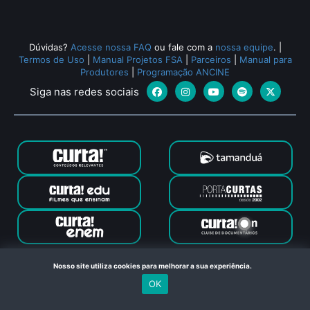
Dúvidas?
Acesse nossa FAQ
ou fale com a
nossa equipe
.
|
Termos de Uso
|
Manual Projetos FSA
|
Parceiros
|
Manual para
Produtores
|
Programação ANCINE
Siga nas redes sociais
Canal Curta © 2024. Todos os direitos reservados. Feito com
Nosso site utiliza cookies para melhorar a sua experiência.
no Rio de Janeiro
OK