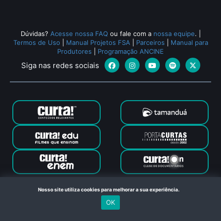
Dúvidas?
Acesse nossa FAQ
ou fale com a
nossa equipe
.
|
Termos de Uso
|
Manual Projetos FSA
|
Parceiros
|
Manual para
Produtores
|
Programação ANCINE
Siga nas redes sociais
Canal Curta © 2024. Todos os direitos reservados. Feito com
Nosso site utiliza cookies para melhorar a sua experiência.
no Rio de Janeiro
OK