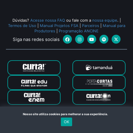
Dúvidas?
Acesse nossa FAQ
ou fale com a
nossa equipe
.
|
Termos de Uso
|
Manual Projetos FSA
|
Parceiros
|
Manual para
Produtores
|
Programação ANCINE
Siga nas redes sociais
Canal Curta © 2024. Todos os direitos reservados. Feito com
Nosso site utiliza cookies para melhorar a sua experiência.
no Rio de Janeiro
OK