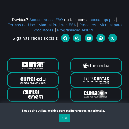
Dúvidas?
Acesse nossa FAQ
ou fale com a
nossa equipe
.
|
Termos de Uso
|
Manual Projetos FSA
|
Parceiros
|
Manual para
Produtores
|
Programação ANCINE
Siga nas redes sociais
Canal Curta © 2024. Todos os direitos reservados. Feito com
Nosso site utiliza cookies para melhorar a sua experiência.
no Rio de Janeiro
OK