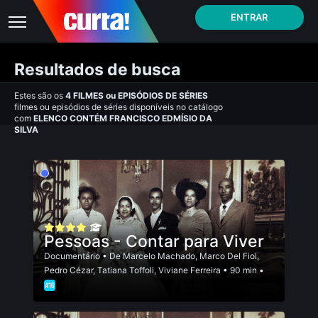
ENTRAR
Resultados de busca
Estes são os
4
FILMES
ou
EPISÓDIOS DE SÉRIES
filmes ou episódios de séries disponíveis no catálogo
com
ELENCO CONTÉM FRANCISCO EDMÍ­SIO DA
SILVA
Pessoas - Contar para Viver
Documentário
• De
Marcelo Machado
,
Marco Del Fiol
,
Pedro Cézar
,
Tatiana Toffoli
,
Viviane Ferreira
• 90 min •