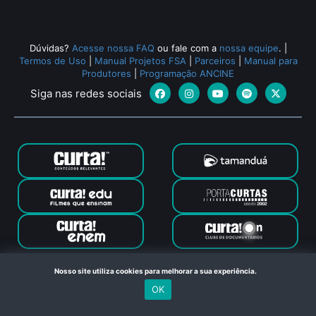
Dúvidas?
Acesse nossa FAQ
ou fale com a
nossa equipe
.
|
Termos de Uso
|
Manual Projetos FSA
|
Parceiros
|
Manual para
Produtores
|
Programação ANCINE
Siga nas redes sociais
Canal Curta © 2024. Todos os direitos reservados. Feito com
Nosso site utiliza cookies para melhorar a sua experiência.
no Rio de Janeiro
OK