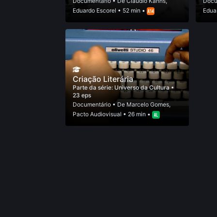
Documentário
• De
Claudio Kahns
,
Docu
Eduardo Escorel
• 52 min •
Edua
Criação Literária
Parte da série:
Universo da Cultura
•
23 eps
Documentário
• De
Marcelo Gomes
,
Pacto Audiovisual
• 26 min •