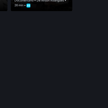
•
Documentário
• De
Nilson Rodrigues
•
26 min •