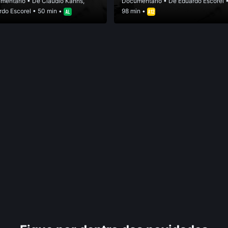
mentário
• De
Claudio Kahns
,
Documentário
• De
Eduardo Escorel
rdo Escorel
• 50 min •
98 min •