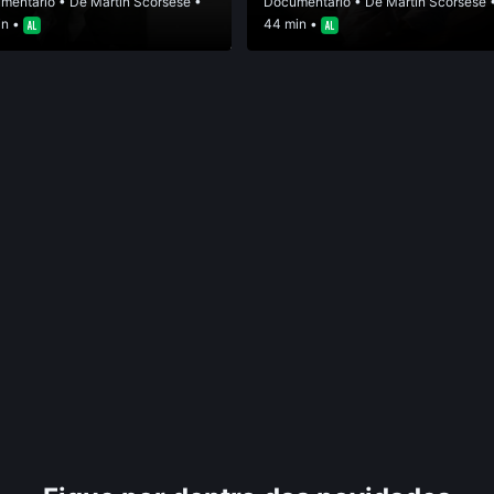
mentário
• De
Martin Scorsese
•
Documentário
• De
Martin Scorsese
in •
44 min •