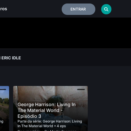
iros
ENTRAR
ERIC IDLE
George Harrison: Living In
The Material World -
Episódio 3
ng
Parte da série:
George Harrison: Living
In The Material World
• 4 eps