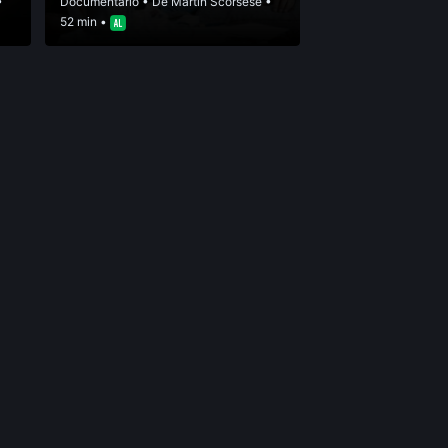
•
Documentário
• De
Martin Scorsese
•
52 min •