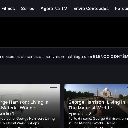
Filmes
Séries
Agora Na TV
Envie Conteúdos
Parce
u episódios de séries disponíveis no catálogo com
ELENCO CONTÉM 
rge Harrison: Living In
George Harrison: Living In
 Material World -
The Material World -
sódio 1
Episódio 2
 da série:
George Harrison: Living
Parte da série:
George Harrison: Livi
he Material World
• 4 eps
In The Material World
• 4 eps