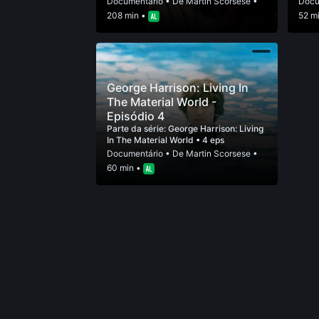
Documentário
• De
Martin Scorsese
•
Docu
208 min •
52 m
George Harrison: Living In
The Material World -
Episódio 4
Parte da série:
George Harrison: Living
In The Material World
• 4 eps
Documentário
• De
Martin Scorsese
•
60 min •