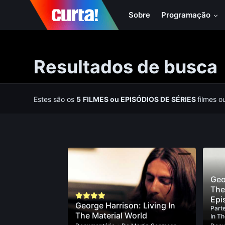
Sobre
Programação
Resultados de busca
Estes são os
5
FILMES
ou
EPISÓDIOS DE SÉRIES
filmes o
Geo
The
Epi
George Harrison: Living In
Parte
The Material World
In T