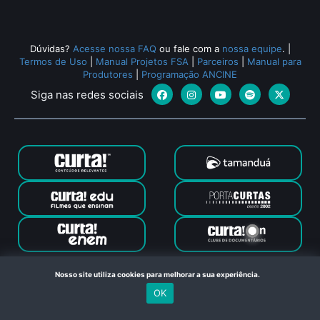
Dúvidas?
Acesse nossa FAQ
ou fale com a
nossa equipe
.
|
Termos de Uso
|
Manual Projetos FSA
|
Parceiros
|
Manual para
Produtores
|
Programação ANCINE
Siga nas redes sociais
Canal Curta © 2024. Todos os direitos reservados. Feito com
Nosso site utiliza cookies para melhorar a sua experiência.
no Rio de Janeiro
OK