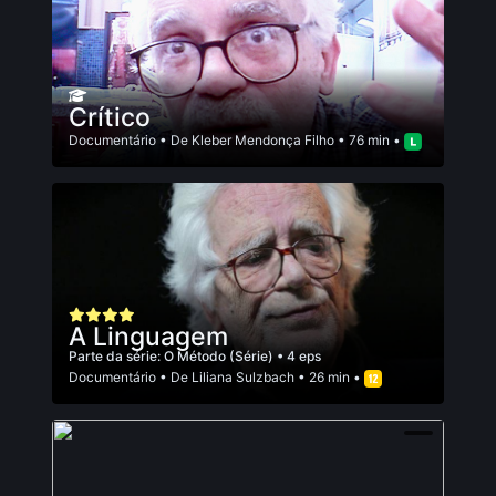
Crítico
Documentário
• De
Kleber Mendonça Filho
• 76 min •
A Linguagem
Parte da série:
O Método (Série)
• 4 eps
Documentário
• De
Liliana Sulzbach
• 26 min •