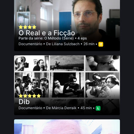
O Real e a Ficção
Parte da série:
O Método (Série)
• 4 eps
Documentário
• De
Liliana Sulzbach
• 26 min •
Dib
Documentário
• De
Márcia Derraik
• 45 min •