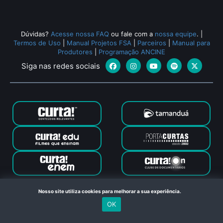
Dúvidas?
Acesse nossa FAQ
ou fale com a
nossa equipe
.
|
Termos de Uso
|
Manual Projetos FSA
|
Parceiros
|
Manual para
Produtores
|
Programação ANCINE
Siga nas redes sociais
Canal Curta © 2024. Todos os direitos reservados. Feito com
Nosso site utiliza cookies para melhorar a sua experiência.
no Rio de Janeiro
OK