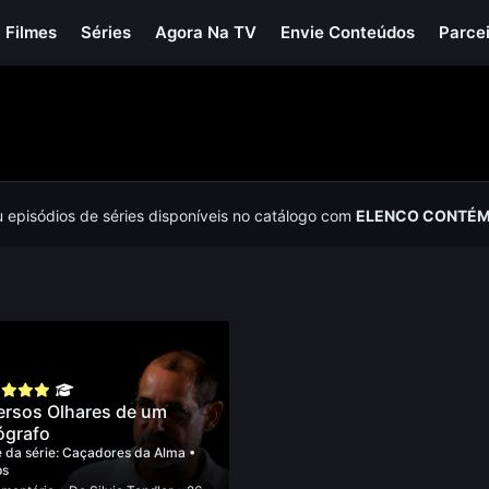
Filmes
Séries
Agora Na TV
Envie Conteúdos
Parce
u episódios de séries disponíveis no catálogo com
ELENCO CONTÉM
ersos Olhares de um
ógrafo
 da série:
Caçadores da Alma
•
ps