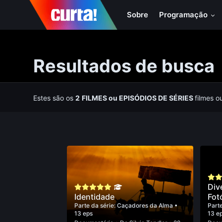
Sobre
Programação
Resultados de busca
Estes são os
2
FILMES
ou
EPISÓDIOS DE SÉRIES
filmes o
Div
Identidade
Fot
Parte da série:
Caçadores da Alma
•
Parte
13 eps
13 e