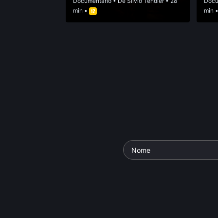
Documentário
• De
Silvio Tendler
• 28
Docu
min •
min 