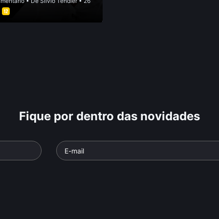
mentário
• De
Silvio Tendler
• 26
•
Fique por dentro das novidades