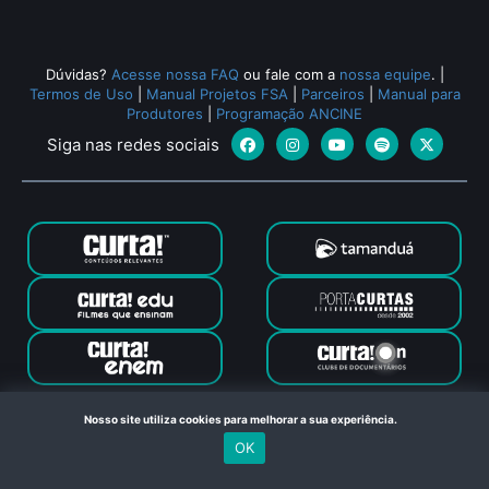
Dúvidas?
Acesse nossa FAQ
ou fale com a
nossa equipe
.
|
Termos de Uso
|
Manual Projetos FSA
|
Parceiros
|
Manual para
Produtores
|
Programação ANCINE
Siga nas redes sociais
Canal Curta © 2024. Todos os direitos reservados. Feito com
Nosso site utiliza cookies para melhorar a sua experiência.
no Rio de Janeiro
OK