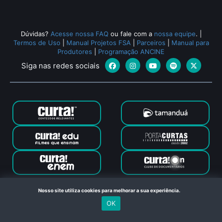
Dúvidas?
Acesse nossa FAQ
ou fale com a
nossa equipe
.
|
Termos de Uso
|
Manual Projetos FSA
|
Parceiros
|
Manual para
Produtores
|
Programação ANCINE
Siga nas redes sociais
Canal Curta © 2024. Todos os direitos reservados. Feito com
Nosso site utiliza cookies para melhorar a sua experiência.
no Rio de Janeiro
OK