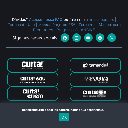
Dúvidas?
Acesse nossa FAQ
ou fale com a
nossa equipe
.
|
Termos de Uso
|
Manual Projetos FSA
|
Parceiros
|
Manual para
Produtores
|
Programação ANCINE
Siga nas redes sociais
Canal Curta © 2024. Todos os direitos reservados. Feito com
Nosso site utiliza cookies para melhorar a sua experiência.
no Rio de Janeiro
OK