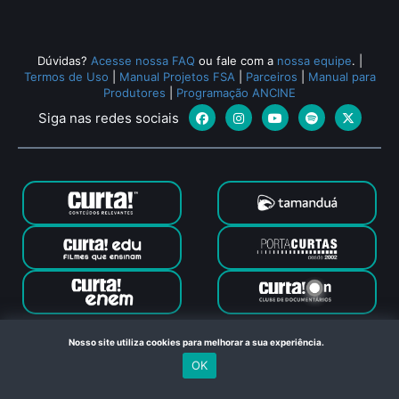
Dúvidas?
Acesse nossa FAQ
ou fale com a
nossa equipe
.
|
Termos de Uso
|
Manual Projetos FSA
|
Parceiros
|
Manual para
Produtores
|
Programação ANCINE
Siga nas redes sociais
Canal Curta © 2024. Todos os direitos reservados. Feito com
Nosso site utiliza cookies para melhorar a sua experiência.
no Rio de Janeiro
OK