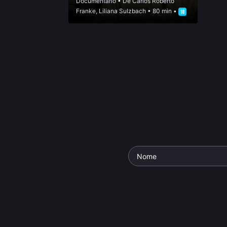
Documentário
• De
Carlos Roberto
Franke
,
Liliana Sulzbach
• 80 min •