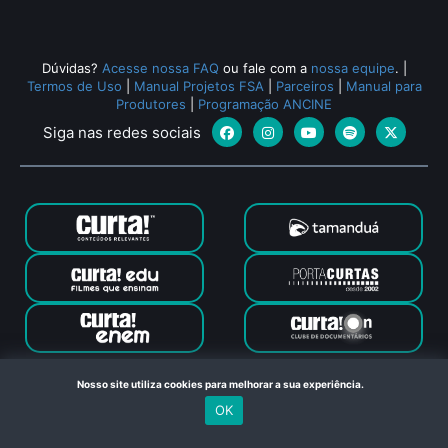
Dúvidas?
Acesse nossa FAQ
ou fale com a
nossa equipe
.
|
Termos de Uso
|
Manual Projetos FSA
|
Parceiros
|
Manual para
Produtores
|
Programação ANCINE
Siga nas redes sociais
Canal Curta © 2024. Todos os direitos reservados. Feito com
Nosso site utiliza cookies para melhorar a sua experiência.
no Rio de Janeiro
OK