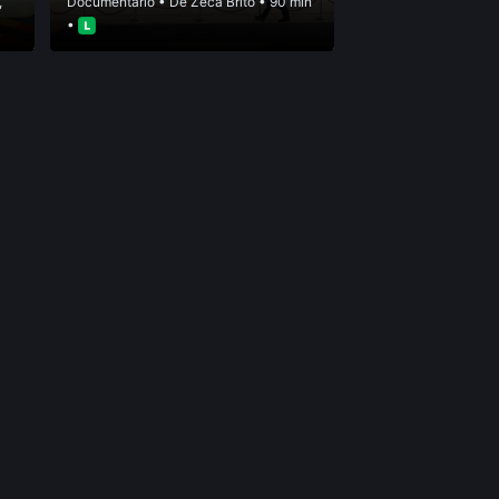
,
Documentário
• De
Zeca Brito
• 90 min
•