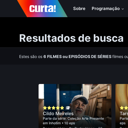
Sobre
Programação
Resultados de busca
Estes são os
6
FILMES
ou
EPISÓDIOS DE SÉRIES
filmes o
Cildo Meireles
Tar
Parte da série:
Coleção Arte Presente
Parte
em Inhotim
• 10 eps
eps