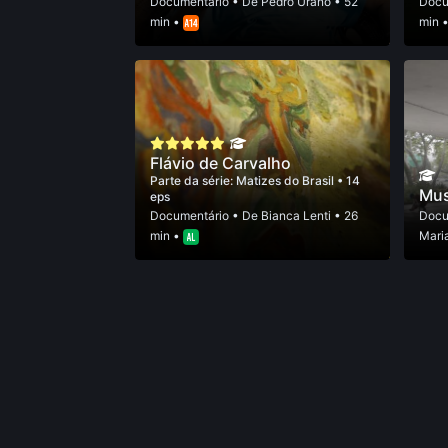
Documentário
• De
Pedro Urano
• 52
Docu
min •
min 
Flávio de Carvalho
Parte da série:
Matizes do Brasil
• 14
Mus
eps
Documentário
• De
Bianca Lenti
• 26
Docu
min •
Mari