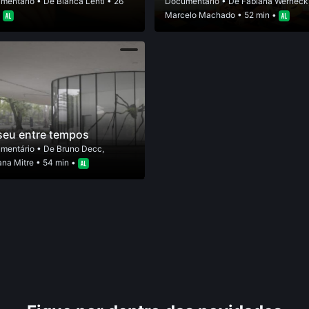
mentário
• De
Bianca Lenti
• 26
Documentário
• De
Fabiana Werneck
•
Marcelo Machado
• 52 min •
eu entre tempos
mentário
• De
Bruno Decc
,
ana Mitre
• 54 min •