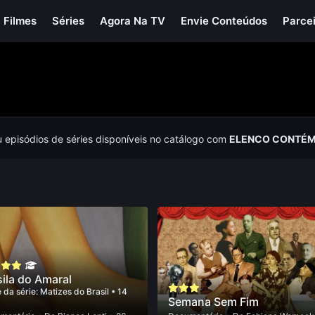
Filmes
Séries
Agora Na TV
Envie Conteúdos
Parce
u episódios de séries disponíveis no catálogo com
ELENCO CONTÉM
sila do Amaral
 da série:
Matizes do Brasil
• 14
Semana Sem Fim