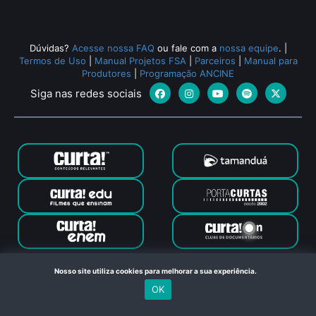
Dúvidas?
Acesse nossa FAQ
ou fale com a
nossa equipe
.
|
Termos de Uso
|
Manual Projetos FSA
|
Parceiros
|
Manual para
Produtores
|
Programação ANCINE
Siga nas redes sociais
Canal Curta © 2024. Todos os direitos reservados. Feito com
Nosso site utiliza cookies para melhorar a sua experiência.
no Rio de Janeiro
OK