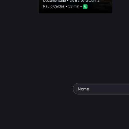
Documentário
• De
Bárbara Cunha
,
Paulo Caldas
• 53 min •