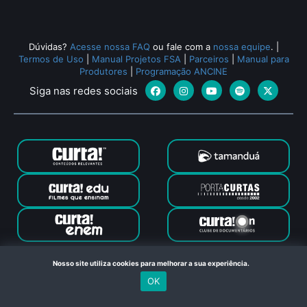
Dúvidas?
Acesse nossa FAQ
ou fale com a
nossa equipe
.
|
Termos de Uso
|
Manual Projetos FSA
|
Parceiros
|
Manual para
Produtores
|
Programação ANCINE
Siga nas redes sociais
Canal Curta © 2024. Todos os direitos reservados. Feito com
Nosso site utiliza cookies para melhorar a sua experiência.
no Rio de Janeiro
OK