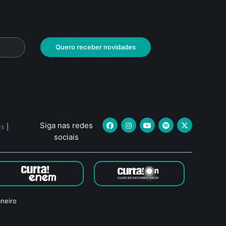
Quero receber novidades
Siga nas redes
es
|
sociais
neiro