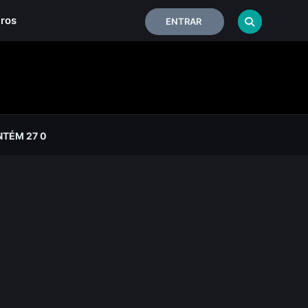
iros
ENTRAR
NTÉM 27 0