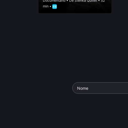
Documentário
• De
Stenka Quillet
• 52
min •