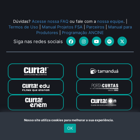
Dúvidas?
Acesse nossa FAQ
ou fale com a
nossa equipe
.
|
Termos de Uso
|
Manual Projetos FSA
|
Parceiros
|
Manual para
Produtores
|
Programação ANCINE
Siga nas redes sociais
Canal Curta © 2024. Todos os direitos reservados. Feito com
Nosso site utiliza cookies para melhorar a sua experiência.
no Rio de Janeiro
OK