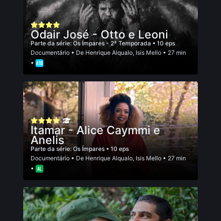
Odair José - Otto e Leoni
Parte da série:
Os Ímpares - 2ª Temporada
• 10 eps
Documentário
• De
Henrique Alqualo
,
Isis Mello
• 27 min
•
Itamar - Alice Caymmi e
Anelis
Parte da série:
Os Ímpares
• 10 eps
Documentário
• De
Henrique Alqualo
,
Isis Mello
• 27 min
•