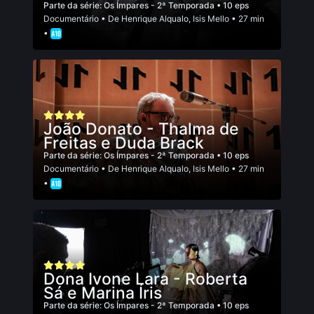
Parte da série:
Os Ímpares - 2ª Temporada
• 10 eps
Documentário
• De
Henrique Alqualo
,
Isis Mello
• 27 min
•
João Donato - Thalma de
Freitas e Duda Brack
Parte da série:
Os Ímpares - 2ª Temporada
• 10 eps
Documentário
• De
Henrique Alqualo
,
Isis Mello
• 27 min
•
Dona Ivone Lara - Roberta
Sá e Marina Íris
Parte da série:
Os Ímpares - 2ª Temporada
• 10 eps