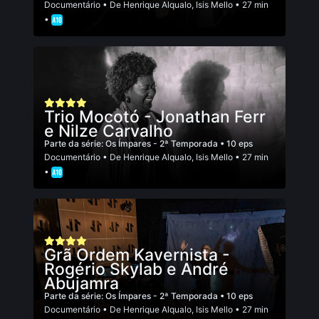
Documentário
• De
Henrique Alqualo
,
Isis Mello
• 27 min
•
Trio Mocotó - Jonathan Ferr
e Nilze Carvalho
Parte da série:
Os Ímpares - 2ª Temporada
• 10 eps
Documentário
• De
Henrique Alqualo
,
Isis Mello
• 27 min
•
Grã Ordem Kavernista -
Rogério Skylab e André
Abujamra
Parte da série:
Os Ímpares - 2ª Temporada
• 10 eps
Documentário
• De
Henrique Alqualo
,
Isis Mello
• 27 min