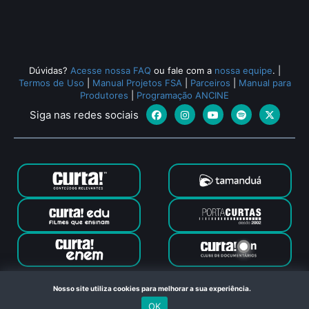
Dúvidas?
Acesse nossa FAQ
ou fale com a
nossa equipe
.
|
Termos de Uso
|
Manual Projetos FSA
|
Parceiros
|
Manual para
Produtores
|
Programação ANCINE
Siga nas redes sociais
Canal Curta © 2024. Todos os direitos reservados. Feito com
Nosso site utiliza cookies para melhorar a sua experiência.
no Rio de Janeiro
OK