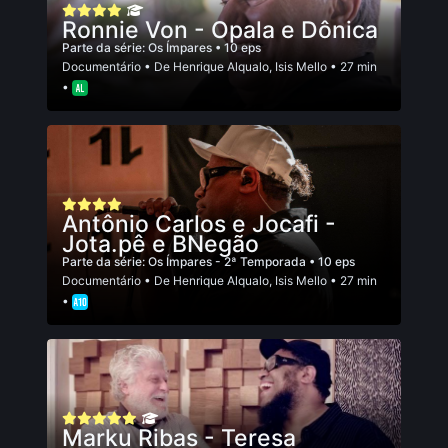
Ronnie Von - Opala e Dônica
Parte da série:
Os Ímpares
• 10 eps
Documentário
• De
Henrique Alqualo
,
Isis Mello
• 27 min
•
Antônio Carlos e Jocafi -
Jota.pê e BNegão
Parte da série:
Os Ímpares - 2ª Temporada
• 10 eps
Documentário
• De
Henrique Alqualo
,
Isis Mello
• 27 min
•
Marku Ribas - Teresa