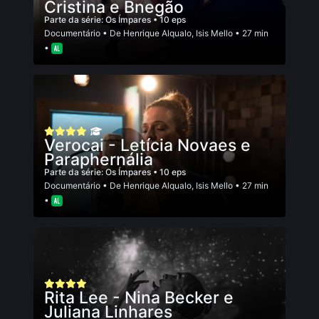
Cristina e Bnegão
Parte da série:
Os Ímpares
• 10 eps
Documentário
• De
Henrique Alqualo
,
Isis Mello
• 27 min
•
Verocai - Letícia Novaes e
Paraphernália
Parte da série:
Os Ímpares
• 10 eps
Documentário
• De
Henrique Alqualo
,
Isis Mello
• 27 min
•
Rita Lee - Nina Becker e
Juliana Linhares