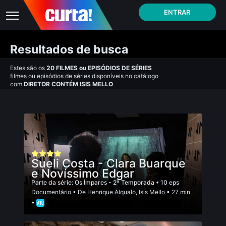
ENTRAR
Resultados de busca
Estes são os
20
FILMES
ou
EPISÓDIOS DE SÉRIES
filmes ou episódios de séries disponíveis no catálogo
com
DIRETOR CONTÉM ISIS MELLO
Sueli Costa - Clara Buarque
e Novíssimo Edgar
Parte da série:
Os Ímpares - 2ª Temporada
• 10 eps
Documentário
• De
Henrique Alqualo
,
Isis Mello
• 27 min
•