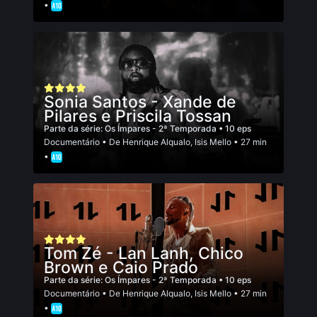
•
Sonia Santos - Xande de
Pilares e Priscila Tossan
Parte da série:
Os Ímpares - 2ª Temporada
• 10 eps
Documentário
• De
Henrique Alqualo
,
Isis Mello
• 27 min
•
Tom Zé - Lan Lanh, Chico
Brown e Caio Prado
Parte da série:
Os Ímpares - 2ª Temporada
• 10 eps
Documentário
• De
Henrique Alqualo
,
Isis Mello
• 27 min
•