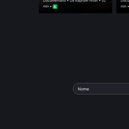
Documentário
• De
Raphael Hitier
• 52
Docu
min •
min 