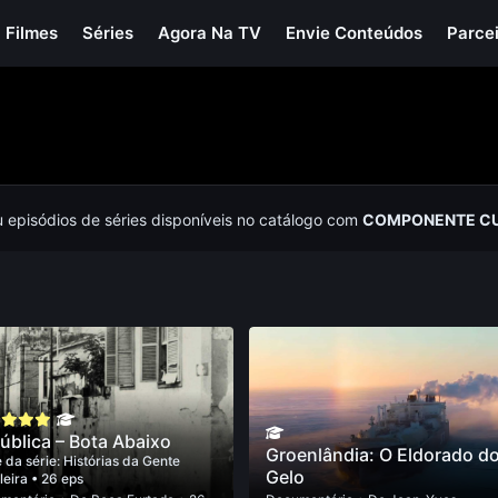
Filmes
Séries
Agora Na TV
Envie Conteúdos
Parce
u episódios de séries disponíveis no catálogo com
COMPONENTE CU
ública – Bota Abaixo
Groenlândia: O Eldorado d
 da série:
Histórias da Gente
Gelo
leira
• 26 eps