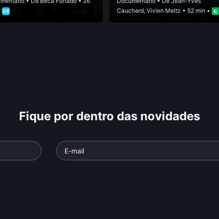
mentário
• De
Beca Furtado
• 26
Documentário
• De
Jean-Yves
•
Cauchard
,
Vivien Meltz
• 52 min •
Fique por dentro das novidades