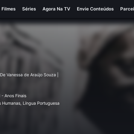
Filmes
Séries
Agora Na TV
Envie Conteúdos
Parce
 De Vanessa de Araújo Souza |
 - Anos Finais
s Humanas, Língua Portuguesa