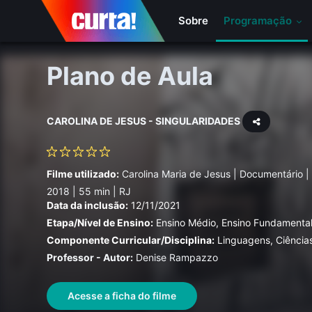
Sobre
Programação
Plano de Aula
CAROLINA DE JESUS - SINGULARIDADES
Filme utilizado:
Carolina Maria de Jesus | Documentário |
2018 | 55 min | RJ
Data da inclusão:
12/11/2021
Etapa/Nível de Ensino:
Ensino Médio, Ensino Fundamental
Componente Curricular/Disciplina:
Linguagens, Ciência
Professor - Autor:
Denise Rampazzo
Acesse a ficha do filme